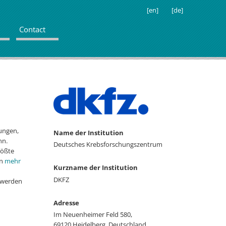
[en]
[de]
Contact
rungen,
Name der Institution
nn.
Deutsches Krebsforschungszentrum
rößte
In
mehr
Kurzname der Institution
DKFZ
n werden
Adresse
Im Neuenheimer Feld 580,
69120 Heidelberg, Deutschland