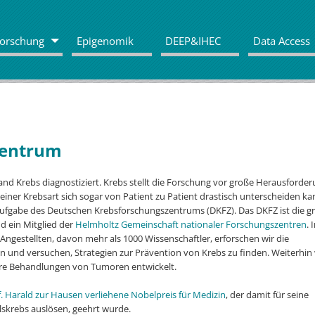
orschung
Epigenomik
DEEP&IHEC
Data Access
zentrum
and Krebs diagnostiziert. Krebs stellt die Forschung vor große Herausforde
 einer Krebsart sich sogar von Patient zu Patient drastisch unterscheiden ka
 Aufgabe des Deutschen Krebsforschungszentrums (DKFZ). Das DKFZ ist die g
d ein Mitglied der
Helmholtz Gemeinschaft nationaler Forschungszentren
. 
Angestellten, davon mehr als 1000 Wissenschaftler, erforschen wir die
en und versuchen, Strategien zur Prävention von Krebs zu finden. Weiterhi
here Behandlungen von Tumoren entwickelt.
f. Harald zur Hausen verliehene Nobelpreis für Medizin
, der damit für seine
skrebs auslösen, geehrt wurde.