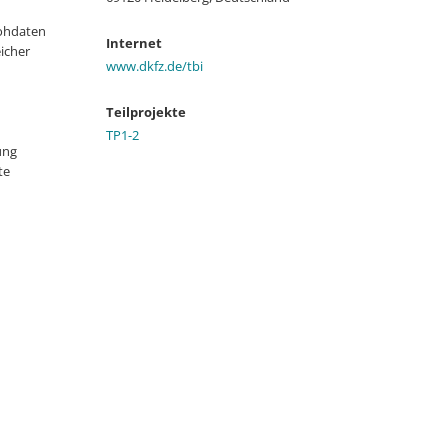
Rohdaten
Internet
icher
www.dkfz.de/tbi
Teilprojekte
TP1-2
ung
te