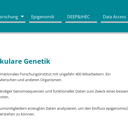
orschung
Epigenomik
DEEP&IHEC
Data Access
ekulare Genetik
ernationales Forschungsinstitut mit ungefähr 400 Mitarbeitern. Ein
n Menschen und anderen Organismen.
lständiger Genomsequenzen und funktioneller Daten zum Zweck eines besser
yoten.
umsmitgliedern erzeugten Daten analysieren, um den Einfluss epigenomisc
verstehen zu können.