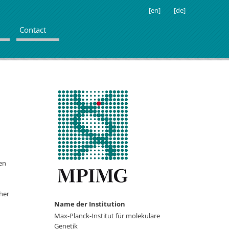
[en]
[de]
Contact
en
her
Name der Institution
Max-Planck-Institut für molekulare
Genetik