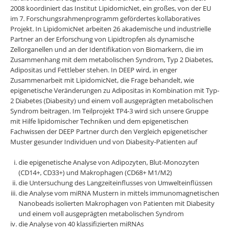
2008 koordiniert das Institut LipidomicNet, ein großes, von der EU
im 7. Forschungsrahmenprogramm gefördertes kollaboratives
Projekt. In LipidomicNet arbeiten 26 akademische und industrielle
Partner an der Erforschung von Lipidtropfen als dynamische
Zellorganellen und an der Identifikation von Biomarkern, die im
Zusammenhang mit dem metabolischen Syndrom, Typ 2 Diabetes,
Adipositas und Fettleber stehen. In DEEP wird, in enger
Zusammenarbeit mit LipidomicNet, die Frage behandelt, wie
epigenetische Veränderungen zu Adipositas in Kombination mit Typ-
2 Diabetes (Diabesity) und einem voll ausgeprägten metabolischen
Syndrom beitragen. Im Teilprojekt TP4-3 wird sich unsere Gruppe
mit Hilfe lipidomischer Techniken und dem epigenetischen
Fachwissen der DEEP Partner durch den Vergleich epigenetischer
Muster gesunder Individuen und von Diabesity-Patienten auf
die epigenetische Analyse von Adipozyten, Blut-Monozyten
(CD14+, CD33+) und Makrophagen (CD68+ M1/M2)
die Untersuchung des Langzeiteinflusses von Umwelteinflüssen
die Analyse vom miRNA Mustern in mittels immunomagnetischen
Nanobeads isolierten Makrophagen von Patienten mit Diabesity
und einem voll ausgeprägten metabolischen Syndrom
die Analyse von 40 klassifizierten miRNAs