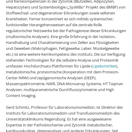
und Kernkompetenzen in der Zytomik (Blutzellen, Adipozyten,
Hepatozyten) und Systembiologie („SysMBo“ Projekt des BMBF) von
Stoffwechsel- und degenerativer Erkrankungen sowie seltenen
Krankheiten. Ferner konzentriert es sich mittels systemischer,
funktioneller Herangehensweisen auf die zentrale Rolle
regulatorischer Netzwerke bei der Pathogenese dieser Erkrankungen
(multiomische Analysen). Eine große Erfahrung in der Isolation,
Handhabung und Charakterisierung von Zellen aus Flüssigkeiten
und Geweben (Makrophagen, Fettgewebe, Leber, Muskelgewebe
etc.) ist eine weitere Kernkompetenz des Instituts. Die zur Verfügung
stehenden Technologien für die zelluläre Analyse und Proteomik
umfassen Hochdurchsatz-Plattformen für Lipide (
LipidomicNet
),
metabolomische, proteomische (Kooperation mit dem Proteom-
Center NRW) und (epi)genomische Analysen (DEEP),
Massenspektrometrie, NMR, DNA-Microarray Systeme, HT Taqman
Analysen, multiparametrische Durchflusszytometrie und High
Content Imaging.
Gerd Schmitz, Professor für Laboratoriumsmedizin, ist Direktor des
Instituts für Laboratoriumsmedizin und Transfusionsmedizin des
Universitätsklinikums Regensburg. Es hat eine ausgewiesene
Expertise in der Pathobiochemie und Zytomik metabolischer,
kardiovaskulärer, degenerativer und anderer Erkrankungen. Seit